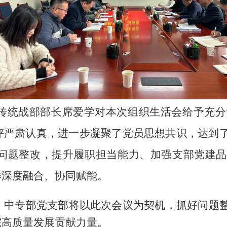
传统战部部长席爱学对本次组织生活会给予充分
评严肃认真，进一步凝聚了党员思想共识
，
达到
问题整改，
提升
履职担当
能力
、加强支部
党建品
作
深度融合、协同赋能
。
，
中专部
党
支部
将以此次会议
为契机，抓好问题
院
高质量发展贡献力量。