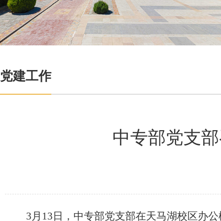
党建工作
中专部党支部
3月1
3
日，
中专部
党支部
在天马湖校区办公