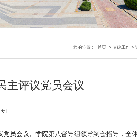
您的位置：
首页
>
党建工作
>
和民主评议党员会议
大
】
议党员会议。
学院
第八督导组
领导
到会指导
，
全