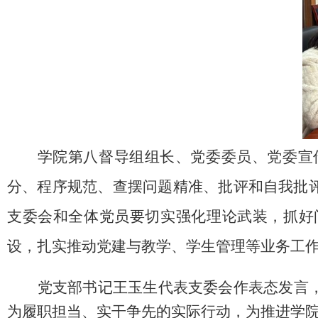
学院第八督导组组长、党委委员
、
党委
宣
分、程序规范
、
查摆问题精准、
批评和自我批
支委
会
和全体党员
要
切实强化理论武装
，
抓好
设
，
扎实
推动党建与
教学、学生管理等
业务
工
党支
部
书记王玉生代表
支委会
作表态发言
为履职担当、实干争先的实际行动，为
推进学