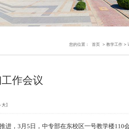
您的位置：
首页
>
教学工作
>
初工作会议
小
大
】
进，3月5日，中专部在东校区一号教学楼110